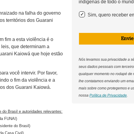
indígenas de todo o mund
nraizado na falha do governo
Sim, quero receber em
s territórios dos Guarani
Envie
 fim a esta violência é o
s leis, que determinam a
uarani Kaiowá que hoje estão
Nós levamos sua privacidade a s
seus dados pessoais com terceiro
ra você intervir. Por favor,
qualquer momento no rodapé de 
ndo o fim da violência e a
lhe contatamos enviando um ema
rios dos Guarani Kaiowá.
mais sobre como protegemos e u
nossa
Política de Privacidade
.
 do Brasil e autoridades relevantes:
 da FUNAI)
sidente do Brasil)
da Casa Civil)