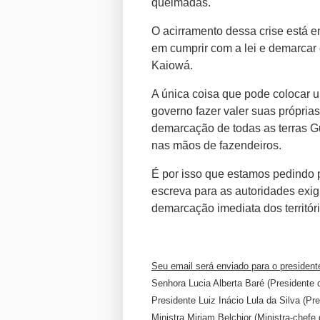
queimadas.
O acirramento dessa crise está e
em cumprir com a lei e demarcar o
Kaiowá.
A única coisa que pode colocar um
governo fazer valer suas própria
demarcação de todas as terras G
nas mãos de fazendeiros.
É por isso que estamos pedindo pa
escreva para as autoridades exigi
demarcação imediata dos territó
Seu email será enviado para o presidente
Senhora Lucia Alberta Baré (Presidente
Presidente Luiz Inácio Lula da Silva (Pre
Ministra Miriam Belchior (Ministra-chefe 