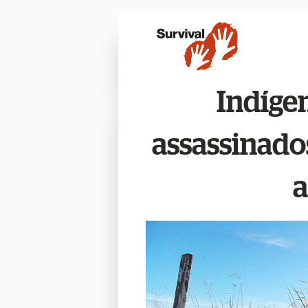
Indíge
assassinados
a