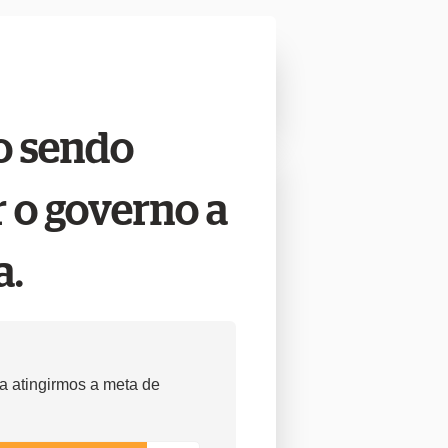
o sendo
r o governo a
a.
a atingirmos a meta de