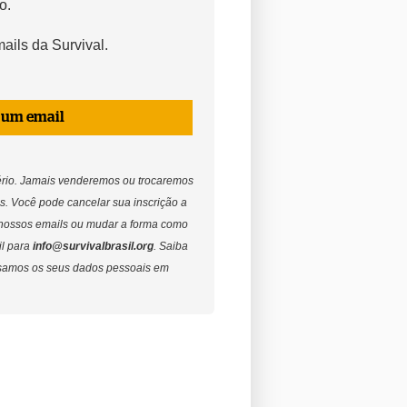
o.
ails da Survival.
 um email
ério. Jamais venderemos ou trocaremos
s. Você pode cancelar sua inscrição a
nossos emails ou
mudar a forma como
il para
info@survivalbrasil.org
. Saiba
samos os seus dados pessoais em