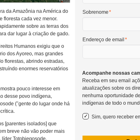
fora da Amazônia na América do
Sobrenome
e floresta cada vez menor.
pidamente sobre as terras dos
ara dar lugar à criação de gado.
Endereço de email
reitos Humanos exigiu que o
tório dos Ayoreo, mas grandes
 florestas, abrindo estradas,
truíndo enormes reservatórios
Acompanhe nossas cam
Receba em seu email aç
atualizações sobre os dir
o mostra pouco interesse em
nenhuma oportunidade de
ção desse povo indígena,
indígenas de todo o mund
osode ("gente do lugar onde há
rítica.
Sim, quero receber em
os [parentes isolados] que
o em breve não vão poder mais
i, líder Totobiegosode.