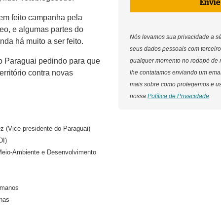
Envie
tem feito campanha pela
reo, e algumas partes do
Nós levamos sua privacidade a s
inda há muito a ser feito.
seus dados pessoais com terceiro
o Paraguai pedindo para que
qualquer momento no rodapé de 
erritório contra novas
lhe contatamos enviando um ema
mais sobre como protegemos e u
nossa
Política de Privacidade
.
z (Vice-presidente do Paraguai)
DI)
 Meio-Ambiente e Desenvolvimento
humanos
nas