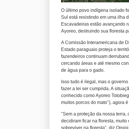
O último povo indígena isolado 
Sul está resistindo em uma ilha d
Escavadeiras estão avançando ra
Ayoreo, destruindo sua floresta p
A Comissão Interamericana de Di
Estado paraguaio proteja o terri
fazendeiros continuam derrubando
cercando áreas e até mesmo cons
de água para o gado.
Isso tudo é ilegal, mas o govern
fazer a lei ser cumprida. A situa
conhecido como Ayoreo Totobieg
muitos porcos do mato"), agora é c
"Sem a proteção da nossa terra, 
decidiram ficar na floresta, muit
sobreviver na floresta", diz Orojo